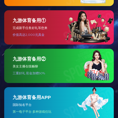
2吨步行式电池堆高车
米兰app登录入口_米兰
online(中国)
Contact
8、检查货叉和挡物架。根
1.5吨步行式全电动
9、检查货叉，压紧机构、
5A区1-
地址：河南省郑州华南城
10、检查牵引钩等是否连
206（东二街口）
11、检查叉车是否有故障
手机：13140153222
二、起步和行驶中的注意
电话：0371-62657591
1、起步前，驾驶员应首先
传真：0371-62657592