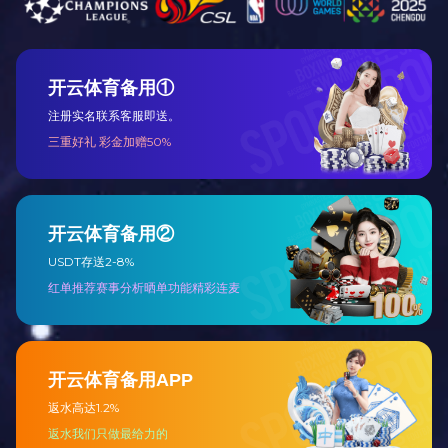
4、检查转向机构，应灵
5、检查制动装置，应灵
6、检查各轴承及有关运转
1.5吨站驾式全电动
7、检查行走部分及液压系
1吨全电动站驾式堆高