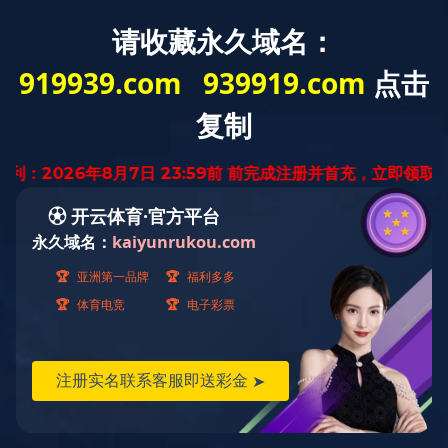
产品中心
智能自动化
设备租赁
配件中心