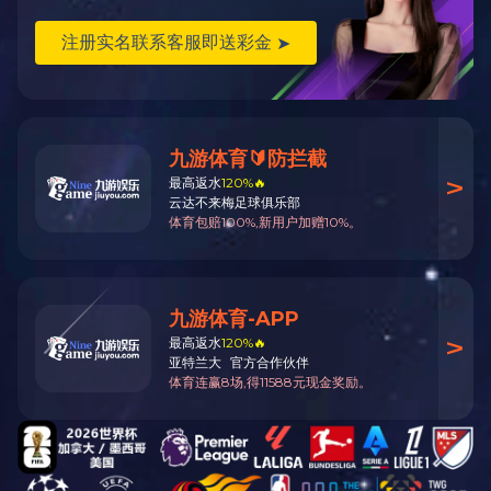
您的当前位置：
首 页
>>
新闻中
News
米兰app登录入口_米兰
公司新闻
发布日期：
2017-01-05
行业新闻
电动叉车的行驶速度和换向
速，用换向开关改变叉车的
服务支持
停车，电动叉车与内燃叉车
幅度和用力较重，要反复操
推荐设备
米兰app登录入口_米兰o
product
集成供应商和解决方案提供
一、行驶前的准备
在行驶和作业前，电动叉
1、检查蓄电池电解液液面高
低极限电压(如0.4t和0.5
2、检查电源线路。各电线
3、检查仪表、灯光、喇叭