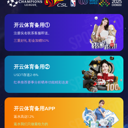
平台车及牵引车
2吨站驾式全电
其他设备
资讯推荐
News
电动叉车的直流、半交流...
叉车行业日渐“锂电化”...
电动叉车多少钱一台？
新款全电动托盘搬
小型叉车多少钱一台
小型液压升降机多少钱一...
冬季电动叉车需要怎么保...
站驾式全电动搬运车如何...
高空升降平台租赁多少钱...
如何减少电叉车维护保养...