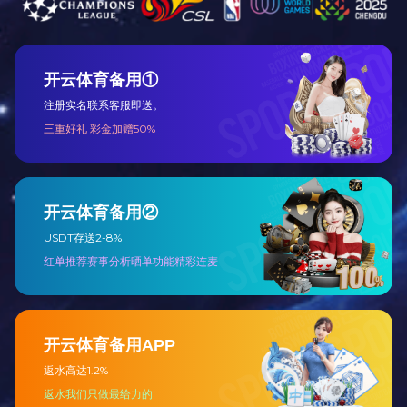
平台车及牵引车
手动平台车PT150Z/3
其他设备
资讯推荐
News
电动叉车的直流、半交流...
叉车行业日渐“锂电化”...
电动叉车多少钱一台？
手动平台车PT
小型叉车多少钱一台
小型液压升降机多少钱一...
冬季电动叉车需要怎么保...
站驾式全电动搬运车如何...
高空升降平台租赁多少钱...
如何减少电叉车维护保养...