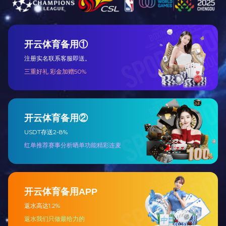
平台车及牵引车
其他设备
资讯推荐
News
电动叉车的直流、半交流...
叉车行业日渐“锂电化”...
电动叉车多少钱一台？
小型叉车多少钱一台
小型液压升降机多少钱一...
冬季电动叉车需要怎么保...
站驾式全电动搬运车如何...
高空升降平台租赁多少钱...
如何减少电叉车维护保养...