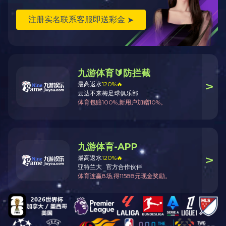
您的当前位置：
首 页
>>
产品中
Product
物料搬运设备
物料堆高设备
高空作业设备
米兰app登录入口_米兰online(中
国)
电动叉车
内燃叉车
智能自动化
环保清洁设备