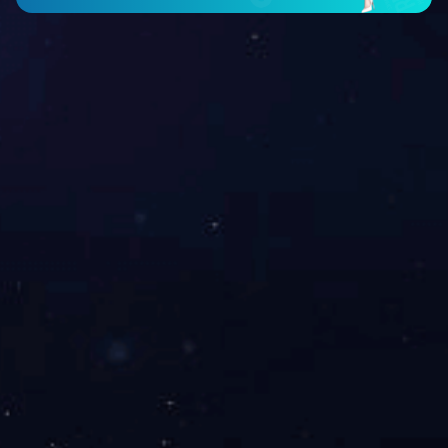
关于米兰app登录入口_米
online(中国)
公司简介
米兰app登录入口_米兰online(中国
服务保障