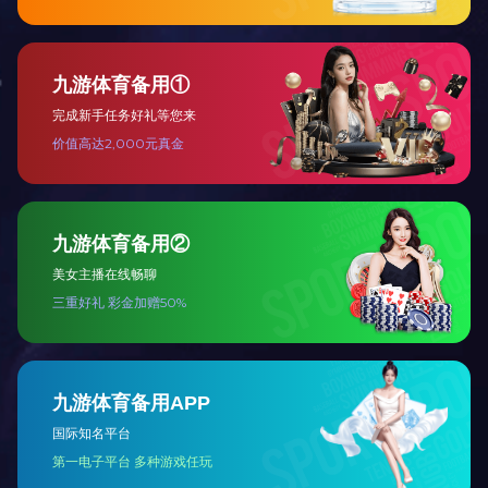
怎么保养电动叉车呢？
米兰app登录入口_米兰
online(中国)
Contact
5A区1-
地址：河南省郑州华南城
206（东二街口）
手机：13140153222
电话：0371-62657591
传真：0371-62657592
Q Q ：3573146179
邮箱: hnyjjx@126.com
官网：
www.fgxxt.com