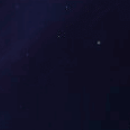
升
升降
升降
电
电动
制快
高
高空
台设