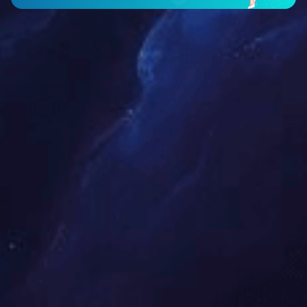
有
Q Q ：3573146179
邮箱: hnyjjx@126.com
有支
官网：
www.fgxxt.com
车的
因...
1吨全电动堆高车经济
如
电动
池叉
2吨半电动堆高车
施
升降
高空