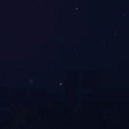
叉
很多
一辆
如
在购
的问
高
升降