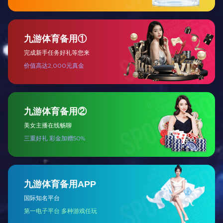
很多
购买
垛车通
2吨步行式电池堆高车
电
目前
米兰app登录入口_米兰
online(中国)
在工
Contact
使
1.5吨步行式全电动
使用
5A区1-
地址：河南省郑州华南城
么新
206（东二街口）
手机：13140153222
电话：0371-62657591
传真：0371-62657592