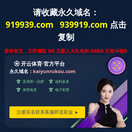
产品中心
智能自动化
设备租赁
配件中心