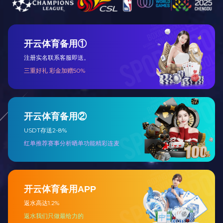
1.5吨站驾式全电动
1吨全电动站驾式堆高