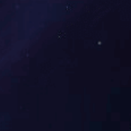
作为一家多年发展的第三方
大利和中国的青岛、南京、
我们拥有一支专业的租
让【河南米兰app登录入