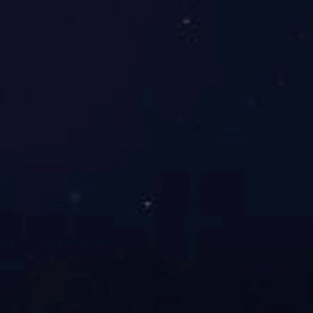
时，它会考虑更多的成本。
性。这种观念的转变，极大
相关标签：
叉车
,
电动叉车
,
锂电叉
上一篇：
电动叉车如何保养
下一篇：
常见高空作业车租赁出
关于米兰app登录入口_米
online(中国)